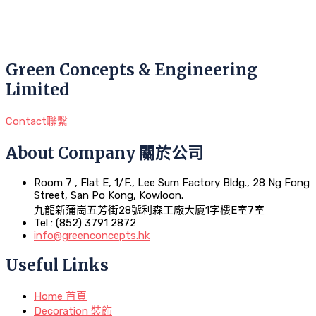
Green Concepts & Engineering
Limited
Contact聯繫
About Company 關於公司
Room 7 , Flat E, 1/F., Lee Sum Factory Bldg., 28 Ng Fong
Street, San Po Kong, Kowloon.
九龍新蒲崗五芳街28號利森工廠大廈1字樓E室7室
Tel : (852) 3791 2872
info@greenconcepts.hk
Useful Links
Home 首頁
Decoration 裝飾