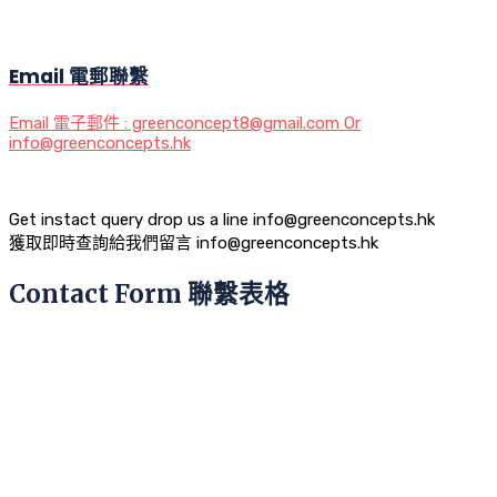
Email 電郵聯繫
Email 電子郵件 : greenconcept8@gmail.com Or
info@greenconcepts.hk
Get instact query drop us a line info@greenconcepts.hk
獲取即時查詢給我們留言 info@greenconcepts.hk
Contact Form 聯繫表格